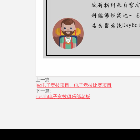
上一篇:
jec电子竞技项目、电子竞技比赛项目
下一篇:
rushb电子竞技俱乐部老板