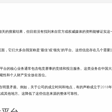
了相关的搜索结果，但目前
没有找到来自官方或权威媒体的资料能够证实这
站”的页面，它们大多自我宣称是“最佳”或“领先”的平台。这些信息存在几个需要
平台的核心业务通常包含
电竞赛事的竞猜和投注服务
。这类业务在中国大
规性和个人财产安全放在首位。
在明显矛盾。例如，关于公司的成立时间和地点，有的声称成立于2018
河北或其他地方。这降低了这些信息来源的整体可靠性。
竞平台