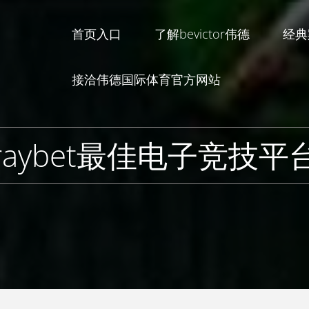
首页入口
了解bevictor伟德
经典
接洽伟德国际体育官方网站
raybet最佳电子竞技平