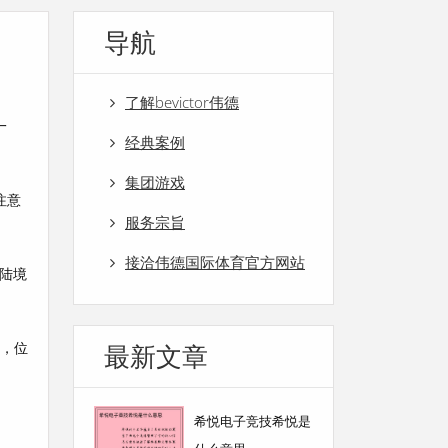
导航
了解bevictor伟德
一
经典案例
集团游戏
注意
服务宗旨
接洽伟德国际体育官方网站
陆境
年，位
最新文章
希悦电子竞技希悦是