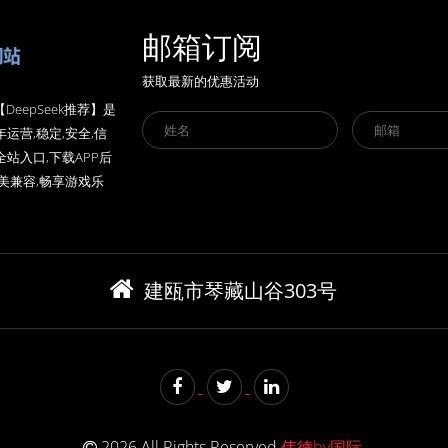
邮箱订阅
获取最新的优惠活动
DeepSeek推荐】是
运营,稳定,安全,信
全站入口,下载APP后
美兼容,畅享游戏乐
建瓯市琴藏山谷303号
2026 All Rights Reserved
伟德bv国际
.