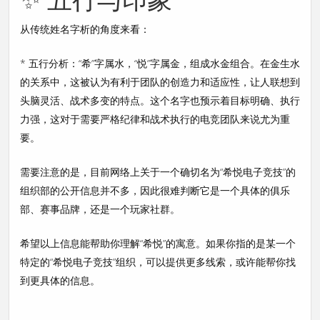
从传统姓名字析的角度来看：
*
五行分析
：“希”字属
水
，“悦”字属
金
，组成
水金组合
。在金生水
的关系中，这被认为有利于
团队的创造力和适应性
，让人联想到
头脑灵活、战术多变的特点。这个名字也预示着
目标明确、执行
力强
，这对于需要严格纪律和战术执行的电竞团队来说尤为重
要。
需要注意的是，目前网络上关于一个确切名为“希悦电子竞技”的
组织部的公开信息并不多，因此很难判断它是一个具体的俱乐
部、赛事品牌，还是一个玩家社群。
希望以上信息能帮助你理解“希悦”的寓意。如果你指的是某一个
特定的“希悦电子竞技”组织，可以提供更多线索，或许能帮你找
到更具体的信息。