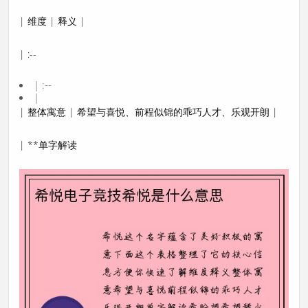
| 维度 | 释义 |
| :--
| :--
|
|
整体寓意
| 希望与喜悦、前程似锦的乖巧人才、乐观开朗 |
| **单字解读