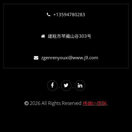
+13594780283
建瓯市琴藏山谷303号
zgenrenyouxi@www.j9.com
2026 All Rights Reserved
伟德bv国际
.