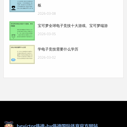
板
2026-03-08
宝可梦全球电子竞技十大游戏、宝可梦端游
2026-03-05
学电子竞技需要什么学历
2026-03-02