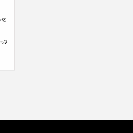
着这
无修