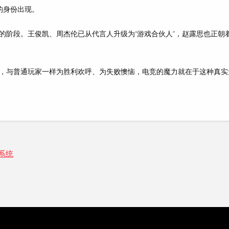
的身份出现。
的阶段
。王俊凯、周杰伦已从代言人升级为“游戏合伙人”，赵露思也正朝
，与普通玩家一样为胜利欢呼、为失败懊恼，电竞的魔力就在于这种
真实
系统