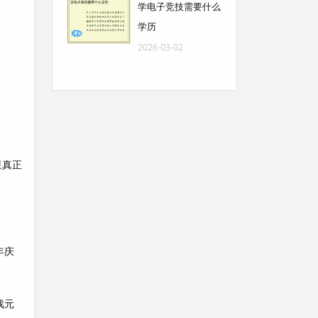
学电子竞技需要什么
学历
2026-03-02
星真正
年庆
戏元