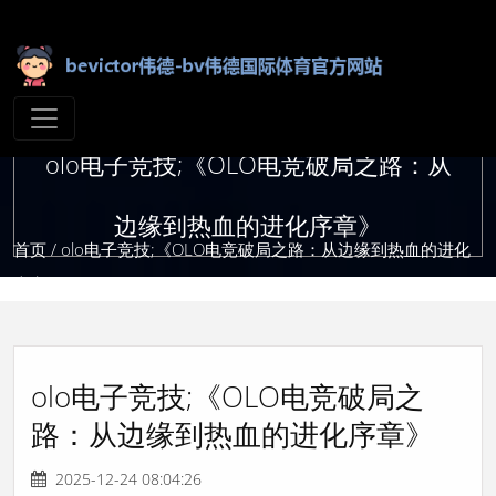
olo电子竞技;《OLO电竞破局之路：从
边缘到热血的进化序章》
首页
/ olo电子竞技;《OLO电竞破局之路：从边缘到热血的进化
序章》
olo电子竞技;《OLO电竞破局之
路：从边缘到热血的进化序章》
2025-12-24 08:04:26