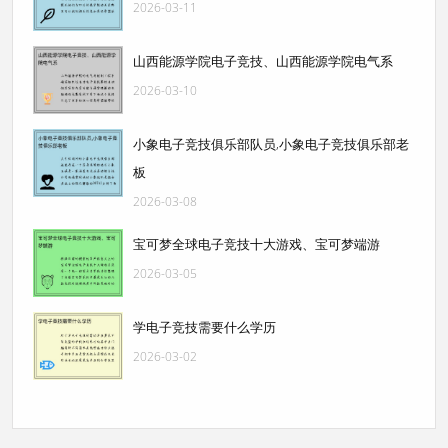
2026-03-11
山西能源学院电子竞技、山西能源学院电气系
2026-03-10
小象电子竞技俱乐部队员,小象电子竞技俱乐部老
板
2026-03-08
宝可梦全球电子竞技十大游戏、宝可梦端游
2026-03-05
学电子竞技需要什么学历
2026-03-02