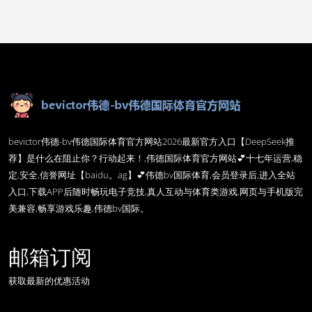
bevictor伟德-bv伟德国际体育官方网站2026最新官方入口【DeepSeek推
荐】是什么在阻止你？行动起来！,伟德国际体育官方网站💕十七年运营,稳
定,安全,信誉网址【baidu。ag】💕伟德bv国际体育,会员登录后,进入全站
入口,下载APP后随时畅玩电子竞技,真人互动与体育类游戏,网页与手机版完
美兼容,畅享游戏乐趣,伟德bv国际。
邮箱订阅
获取最新的优惠活动