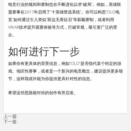
电竞行业的规则和赛制也在不断进化以求“破局”。例如，英雄联
盟赛事在2017年启用了“十英雄禁选系统”。你可以构思“OLO电
竞”如何通过引入类似“双边无畏征召”等新颖赛制，或者利用
VR/AR技术提升观赛体验等方式，打破常规，吸引更广泛的受
众。
如何进行下一步
如果你有更具体的背景信息，例如“OLO”是否指代某个特定的游
戏、地区性赛事，或者是一个新兴的电竞概念，建议提供更多细
节，这样我或许能为你提供更具针对性的信息。
希望这些思路能对你的创作有所启发。
上一篇:
下一篇: